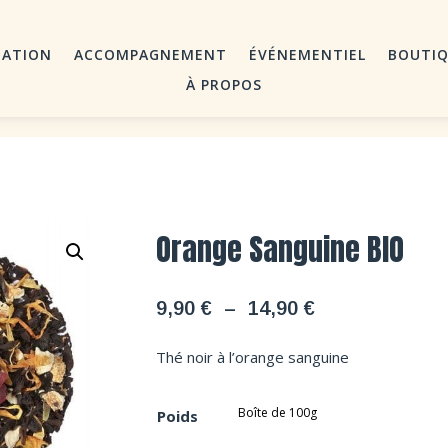
MATION
ACCOMPAGNEMENT
ÉVÉNEMENTIEL
BOUTI
À PROPOS
Orange Sanguine BIO
Plage
9,90
€
–
14,90
€
de
prix :
Thé noir à l’orange sanguine
9,90 €
à
Poids
14,90 €