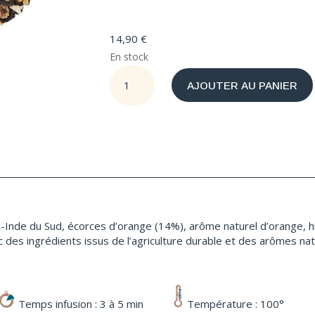
14,90
€
En stock
quantité
AJOUTER AU PANIER
de
Orange
Sanguine
BIO
-Inde du Sud, écorces d’orange (14%), arôme naturel d’orange, hi
es ingrédients issus de l’agriculture durable et des arômes nat
Temps infusion : 3 à 5 min
Température : 100°