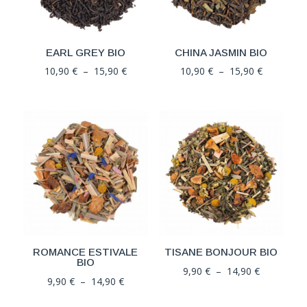
EARL GREY BIO
CHINA JASMIN BIO
Plage
Plage
10,90
€
–
15,90
€
10,90
€
–
15,90
€
de
de
prix :
prix :
10,90 €
10,90 €
à
à
15,90 €
15,90 €
ROMANCE ESTIVALE
TISANE BONJOUR BIO
BIO
Plage
9,90
€
–
14,90
€
Plage
9,90
€
–
14,90
€
de
de
prix :