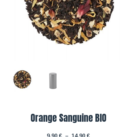
Orange Sanguine BIO
Plage
9,90
€
–
14,90
€