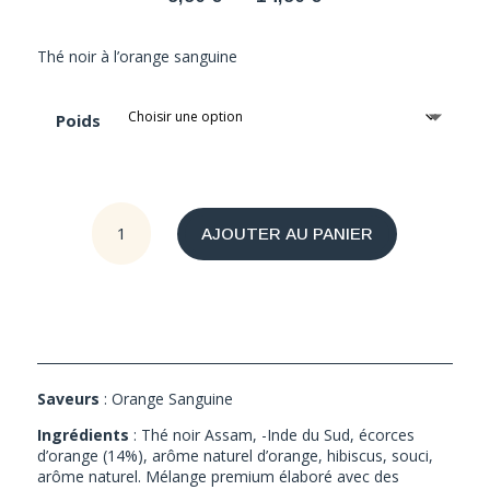
de
prix :
Thé noir à l’orange sanguine
9,90 €
à
Poids
14,90 €
quantité
AJOUTER AU PANIER
de
Orange
Sanguine
BIO
Saveurs
: Orange Sanguine
Ingrédients
: Thé noir Assam, -Inde du Sud, écorces
d’orange (14%), arôme naturel d’orange, hibiscus, souci,
arôme naturel. Mélange premium élaboré avec des