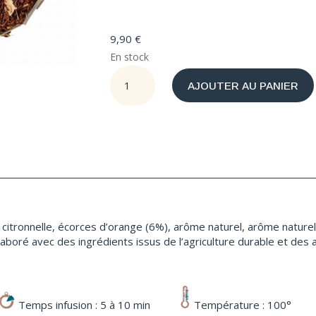
9,90
€
En stock
quantité
AJOUTER AU PANIER
de
Mélange
Orange
Citron
Glacé
BIO
 citronnelle, écorces d’orange (6%), arôme naturel, arôme naturel
boré avec des ingrédients issus de l’agriculture durable et des 
Temps infusion : 5 à 10 min
Température : 100°