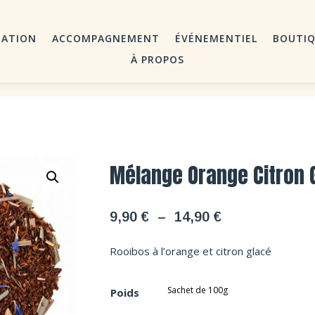
MATION
ACCOMPAGNEMENT
ÉVÉNEMENTIEL
BOUTI
À PROPOS
Mélange Orange Citron 
Plage
9,90
€
–
14,90
€
de
prix :
Rooibos à l’orange et citron glacé
9,90 €
à
Poids
14,90 €