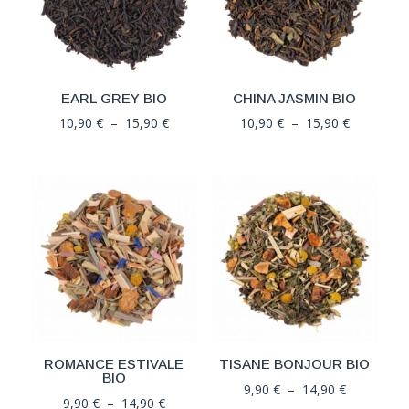
EARL GREY BIO
CHINA JASMIN BIO
Plage
Plage
10,90
€
–
15,90
€
10,90
€
–
15,90
€
de
de
prix :
prix :
10,90 €
10,90 €
à
à
15,90 €
15,90 €
ROMANCE ESTIVALE
TISANE BONJOUR BIO
BIO
Plage
9,90
€
–
14,90
€
Plage
9,90
€
–
14,90
€