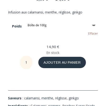
de
prix :
Infusion aux calamansi, menthe, réglisse, ginkgo
9,90 €
à
Poids
14,90 €
Effacer
14,90
€
En stock
quantité
AJOUTER AU PANIER
de
Energie
Pure
BIO
Saveurs
: calamansi, menthe, réglisse, ginkgo
Ingrédients
: Calamansi, pomme, Rooibos Super Grade,