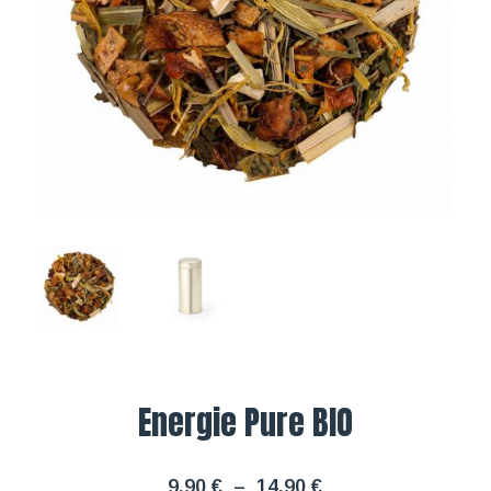
Energie Pure BIO
Plage
9,90
€
–
14,90
€