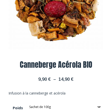
Canneberge Acérola BIO
Plage
9,90
€
–
14,90
€
de
prix :
Infusion à la canneberge et acérola
9,90 €
à
Poids
14,90 €