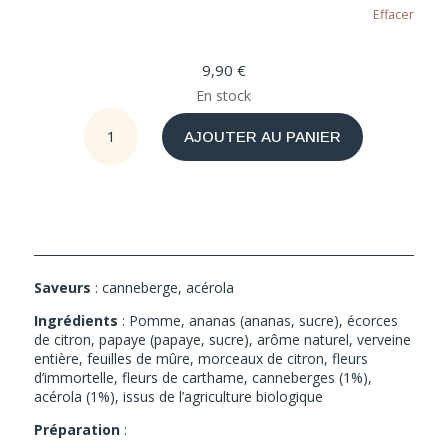
Effacer
9,90
€
En stock
quantité
AJOUTER AU PANIER
de
Canneberge
Acérola
BIO
Saveurs
: canneberge, acérola
Ingrédients
: Pomme, ananas (ananas, sucre), écorces
de citron, papaye (papaye, sucre), arôme naturel, verveine
entière, feuilles de mûre, morceaux de citron, fleurs
d’immortelle, fleurs de carthame, canneberges (1%),
acérola (1%), issus de l’agriculture biologique
Préparation
: