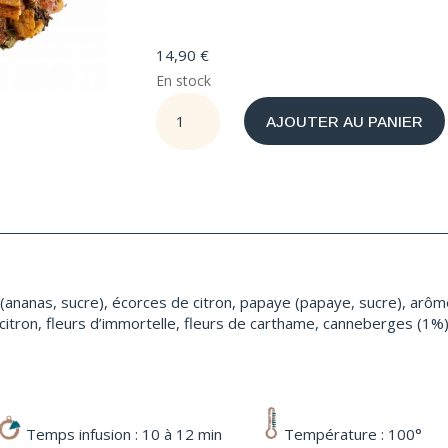
14,90
€
En stock
quantité
AJOUTER AU PANIER
de
Canneberge
Acérola
BIO
ananas, sucre), écorces de citron, papaye (papaye, sucre), arôme
citron, fleurs d’immortelle, fleurs de carthame, canneberges (1%)
Temps infusion : 10 à 12 min
Température : 100°