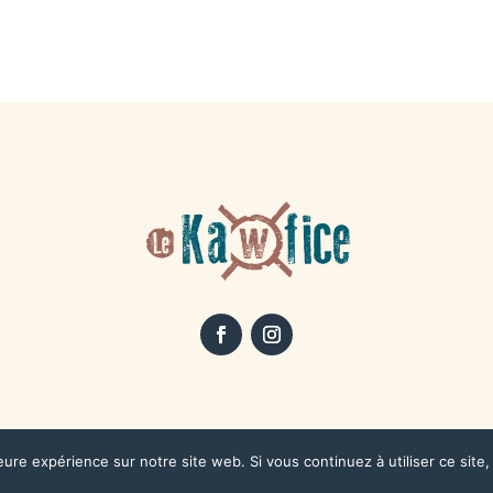
prix :
prix :
10,90 €
9,90 €
à
à
15,90 €
14,90 €
ue de Confidentialité
| Copyright © 2024 LE KAWFICE Développé
eure expérience sur notre site web. Si vous continuez à utiliser ce sit