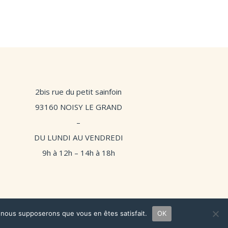
prix :
9,90 €
à
14,90 €
2bis rue du petit sainfoin
93160 NOISY LE GRAND
–
DU LUNDI AU VENDREDI
9h à 12h –
14h à 18h
 par
Beige Studio
&
Studio Oneiko
e, nous supposerons que vous en êtes satisfait.
OK