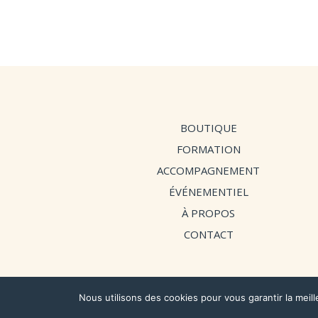
prix :
10,90 €
à
15,90 €
BOUTIQUE
FORMATION
ACCOMPAGNEMENT
ÉVÉNEMENTIEL
À PROPOS
CONTACT
CGV
|
Mentions Légales
|
Politiq
Nous utilisons des cookies pour vous garantir la meill