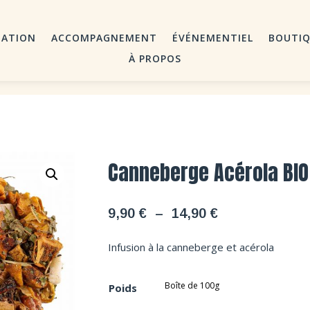
MATION
ACCOMPAGNEMENT
ÉVÉNEMENTIEL
BOUTI
À PROPOS
Canneberge Acérola BIO
Plage
9,90
€
–
14,90
€
de
prix :
Infusion à la canneberge et acérola
9,90 €
à
Poids
14,90 €